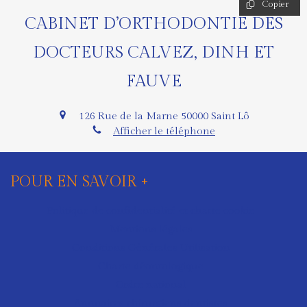
Copier
CABINET D’ORTHODONTIE DES
DOCTEURS CALVEZ, DINH ET
FAUVE
126 Rue de la Marne
50000
Saint Lô
Afficher le téléphone
POUR EN SAVOIR +
Politique de confidentialité et charte cookie
Mentions légales
Conditions Générales Utilisation
Charte déontologique
Ordre national
Annuaires chirurgiens dentistes