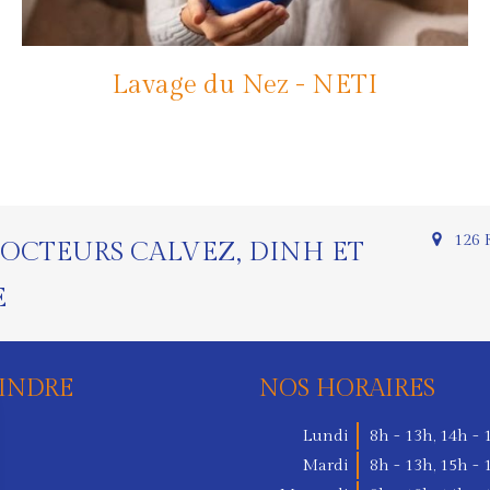
Lavage du Nez - NETI
126 
OCTEURS CALVEZ, DINH ET
E
INDRE
NOS HORAIRES
Lundi
8h - 13h
,
14h - 
Mardi
8h - 13h
,
15h - 