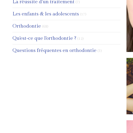
Articles Count
La réussite d'un traitement
(7)
Articles Count
Les enfants & les adolescents
(17)
Articles Count
Orthodontie
(68)
Articles Count
Qu'est-ce que l'orthodontie ?
(12)
Articles Count
Questions fréquentes en orthodontie
(3)