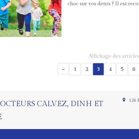
choc sur vos dents ? Il est r
Affichage des article
1
2
3
4
5
6
126 
OCTEURS CALVEZ, DINH ET
E