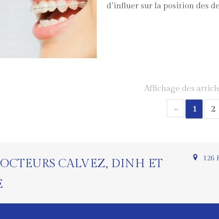
d’influer sur la position des d
Affichage des articl
1
2
126 
OCTEURS CALVEZ, DINH ET
E