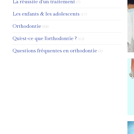
Articles Count
La réussite d'un traitement
(7)
Articles Count
Les enfants & les adolescents
(17)
Articles Count
Orthodontie
(68)
Articles Count
Qu'est-ce que l'orthodontie ?
(12)
Articles Count
Questions fréquentes en orthodontie
(3)